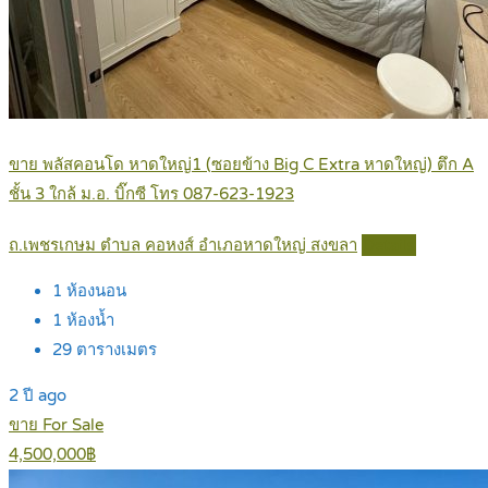
ขาย พลัสคอนโด หาดใหญ่1 (ซอยข้าง Big C Extra หาดใหญ่) ตึก A
ชั้น 3 ใกล้ ม.อ. บิ๊กซี โทร 087-623-1923
ถ.เพชรเกษม ตำบล คอหงส์ อำเภอหาดใหญ่ สงขลา
Details
1
ห้องนอน
1
ห้องน้ำ
29
ตารางเมตร
2 ปี ago
ขาย For Sale
4,500,000฿