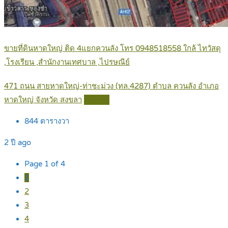
ขายที่ดินหาดใหญ่ ติด 4แยกควนลัง โทร 0948518558 ใกล้ ไทวัสดุ
,โรงเรียน ,สำนักงานเทศบาล ,ไปรษณีย์
471 ถนน สายหาดใหญ่-ท่าชะม่วง (ทล.4287) ตำบล ควนลัง อำเภอ
หาดใหญ่ จังหวัด สงขลา
Details
844
ตารางวา
2 ปี ago
Page 1 of 4
1
2
3
4