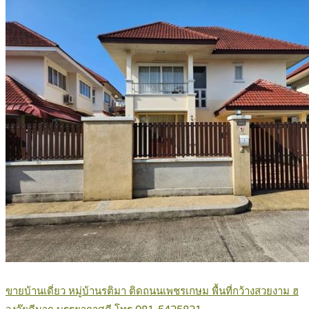
ขายบ้านเดี่ยว หมู่บ้านรติมา ติดถนนเพชรเกษม พื้นที่กว้างสวยงาม ฮ