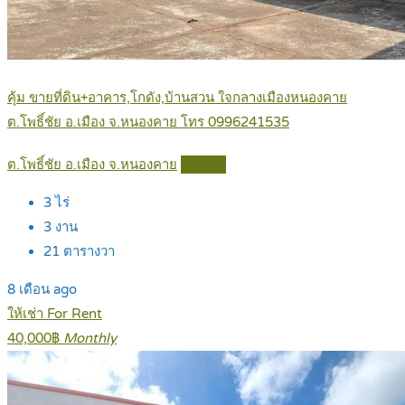
คุ้ม ขายที่ดิน+อาคาร,โกดัง,บ้านสวน ใจกลางเมืองหนองคาย
ต.โพธิ์ชัย อ.เมือง จ.หนองคาย โทร 0996241535
ต.โพธิ์ชัย อ.เมือง จ.หนองคาย
Details
3
ไร่
3
งาน
21
ตารางวา
8 เดือน ago
ให้เช่า For Rent
40,000฿
Monthly