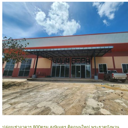
ปล่อยเช่าอาคาร 800ตรม สูง9เมตร ติดถนนใหญ่ พระธาตุบังพวน