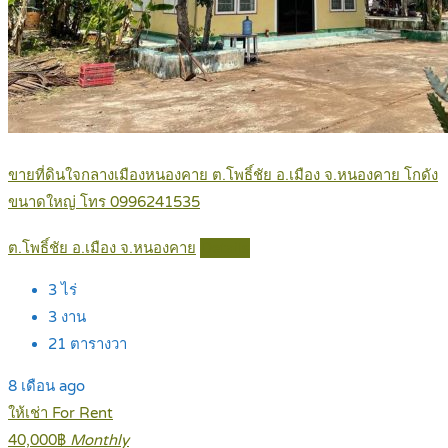
ขายที่ดินใจกลางเมืองหนองคาย ต.โพธิ์ชัย อ.เมือง จ.หนองคาย โกดัง
ขนาดใหญ่ โทร 0996241535
ต.โพธิ์ชัย อ.เมือง จ.หนองคาย
Details
3
ไร่
3
งาน
21
ตารางวา
8 เดือน ago
ให้เช่า For Rent
40,000฿
Monthly