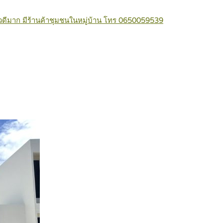
ขาวิวดีมาก มีร้านค้าชุมชนในหมู่บ้าน โทร 0650059539