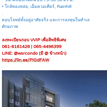
• ใกล้ทองหล่อ, เอ็มควอเทียร์, Rainhill
.
ตอบโจทย์ทั้งอยู่อาศัยจริง และการลงทุนในทำเล
ศักยภาพ
.
ลงทะเบียนรอบ VVIP เพื่อสิทธิพิเศษ
061-6161426 | 065-4496399
LINE: @wsrcondo (มี @ ข้างหน้า)
https://lin.ee/PIGdFAW
.