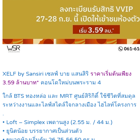
XELF by Sansiri เซลฟ์ บาย แสนสิริ
ราคาเริ่มต้นเพียง
3.59 ล้านบาท*
คอนโดใหม่บนพระราม 4
ใกล้ BTS ทองหล่อ และ MRT ศูนย์สิริกิติ์ ใช้ชีวิตที่สมดุล
ระหว่างงานและไลฟ์สไตล์ใจกลางเมือง ไฮไลท์โครงการ
.
• Loft – Simplex เพดานสูง (2.55 ม. / 44 ม.)
• ยูนิตน้อย บรรยากาศเป็นส่วนตัว
• ขนาดห้องเริ่มต้น 26.75-56.50 ตร.ม.