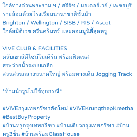
ใกล้ทางด่วนพระราม 9 / ศรีรัช / มอเตอร์เวย์ / เพชรบุรี
รายล้อมด้วยโรงเรียนนานาชาติชั้นนำ
Brighton / Wellington / SISB / RIS / Ascot
ใกล้สมิติเวช ศรีนครินทร์ และคอมมูนิตี้สุดหรู
VIVE CLUB & FACILITIES
คลับเฮาส์ดีไซน์โมเดิร์น พร้อมฟิตเนส
สระว่ายน้ำระบบเกลือ
สวนส่วนกลางขนาดใหญ่ พร้อมทางเดิน Jogging Track
*ห้ามนำรูปไปใช้ทุกกรณี*
#
VIVEกรุงเทพกรีฑาตัดใหม่ #VIVEKrungthepKreetha
#BestBuyProperty
#บ้านหรูกรุงเทพกรีฑา #บ้านเดี่ยวกรุงเทพกรีฑา #บ้าน
หรู3ชั้น #บ้านพร้อมGlassHouse