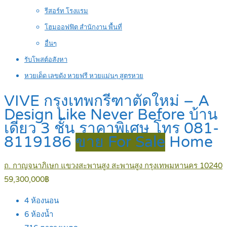
รีสอร์ท โรงแรม
โฮมออฟฟิต สำนักงาน พื้นที่
อื่นๆ
รับโพสต์อสังหา
หวยเด็ด เลขดัง หวยฟรี หวยแม่นๆ สูตรหวย
VIVE กรุงเทพกรีฑาตัดใหม่ – A
Design Like Never Before บ้าน
เดี่ยว 3 ชั้น ราคาพิเศษ โทร 081-
8119186
ขาย For Sale
Home
ถ. กาญจนาภิเษก แขวงสะพานสูง สะพานสูง กรุงเทพมหานคร 10240
59,300,000฿
4
ห้องนอน
6
ห้องน้ำ