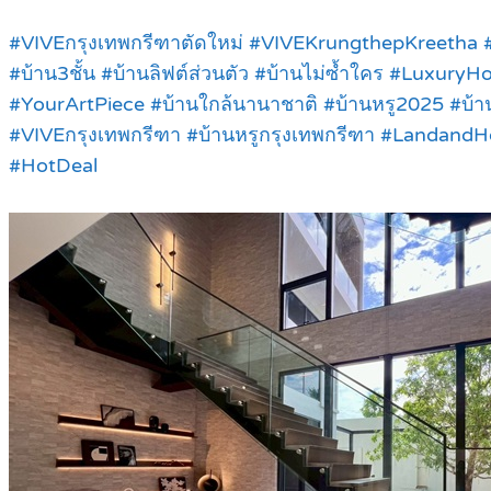
#VIVEกรุงเทพกรีฑาตัดใหม่ #VIVEKrungthepKreetha #
#บ้าน3ชั้น #บ้านลิฟต์ส่วนตัว #บ้านไม่ซ้ำใคร #LuxuryH
#YourArtPiece #บ้านใกล้นานาชาติ #บ้านหรู2025 #บ้าน3ช
#VIVEกรุงเทพกรีฑา #บ้านหรูกรุงเทพกรีฑา #LandandHou
#HotDeal