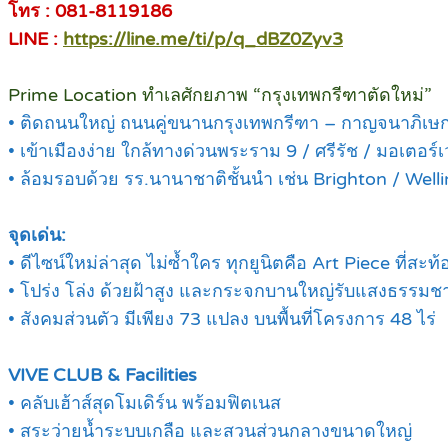
โทร : 081-8119186
LINE :
https://line.me/ti/p/q_dBZ0Zyv3
Prime Location ทำเลศักยภาพ “กรุงเทพกรีฑาตัดใหม่”
• ติดถนนใหญ่ ถนนคู่ขนานกรุงเทพกรีฑา – กาญจนาภิเษ
• เข้าเมืองง่าย ใกล้ทางด่วนพระราม 9 / ศรีรัช / มอเตอร์เว
• ล้อมรอบด้วย รร.นานาชาติชั้นนำ เช่น Brighton / Well
จุดเด่น:
• ดีไซน์ใหม่ล่าสุด ไม่ซ้ำใคร ทุกยูนิตคือ Art Piece ที่สะ
• โปร่ง โล่ง ด้วยฝ้าสูง และกระจกบานใหญ่รับแสงธรรมชา
• สังคมส่วนตัว มีเพียง 73 แปลง บนพื้นที่โครงการ 48 ไร่
VIVE CLUB & Facilities
• คลับเฮ้าส์สุดโมเดิร์น พร้อมฟิตเนส
• สระว่ายน้ำระบบเกลือ และสวนส่วนกลางขนาดใหญ่