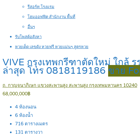
รีสอร์ท โรงแรม
โฮมออฟฟิต สำนักงาน พื้นที่
อื่นๆ
รับโพสต์อสังหา
หวยเด็ด เลขดัง หวยฟรี หวยแม่นๆ สูตรหวย
VIVE กรุงเทพกรีฑาตัดใหม่ ใกล้ ร
ล่าสุด โทร 0818119186
ขาย Fo
ถ. กาญจนาภิเษก แขวงสะพานสูง สะพานสูง กรุงเทพมหานคร 10240
68,000,000฿
4
ห้องนอน
6
ห้องน้ำ
716
ตารางเมตร
131
ตารางวา