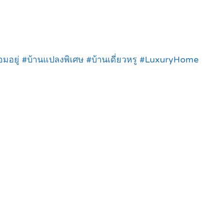
มอยู่ #บ้านแปลงพิเศษ #บ้านเดี่ยวหรู #LuxuryHome