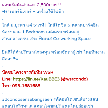
ผ่อนเริ่มต้นล้านละ 2,500บาท **
ฟรี! เฟอร์นิเจอร์ + เครื่องใช้ไฟฟ้า
.
ใกล้ ม.บูรพา แค่ 5นาที | ใกล้โตชิน & ตลาดปาร์คอิน
ห้องขนาด 1 Bedroom แต่งครบ พร้อมอยู่
ส่วนกลางครบ: สระ ฟิตเนส Co-working Space
ยินดีให้คำปรึกษานักลงทุน พร้อมจัดหาผู้เช่า โดยทีมงาน
มืออาชีพ
.
นัดชมโครงการกับทีม WSR
Line:
https://lin.ee/KauBBE3
(@wsrcondo)
โทร: 093-1681685
.
#dcondosensebangsaen #ดีคอนโดเซนส์บางแสน
#คอนโดวิวทะเล #คอนโดชลบุรี #คนโดปล่อยเช่า