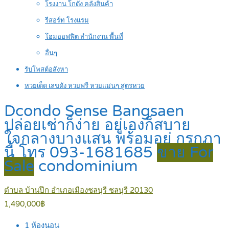
โรงงาน โกดัง คลังสินค้า
รีสอร์ท โรงแรม
โฮมออฟฟิต สำนักงาน พื้นที่
อื่นๆ
รับโพสต์อสังหา
หวยเด็ด เลขดัง หวยฟรี หวยแม่นๆ สูตรหวย
Dcondo Sense Bangsaen
ปล่อยเช่าก็ง่าย อยู่เองก็สบาย
ใจกลางบางแสน พร้อมอยู่ กรกฏา
นี้ โทร 093-1681685
ขาย For
Sale
condominium
ตำบล บ้านปึก อำเภอเมืองชลบุรี ชลบุรี 20130
1,490,000฿
1
ห้องนอน