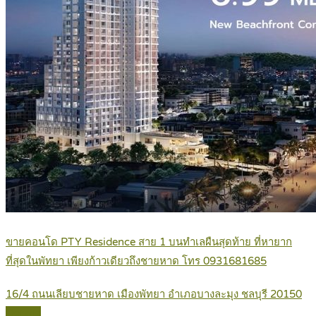
ขายคอนโด PTY Residence สาย 1 บนทำเลผืนสุดท้าย ที่หายาก
ที่สุดในพัทยา เพียงก้าวเดียวถึงชายหาด โทร 0931681685
16/4 ถนนเลียบชายหาด เมืองพัทยา อำเภอบางละมุง ชลบุรี 20150
Details