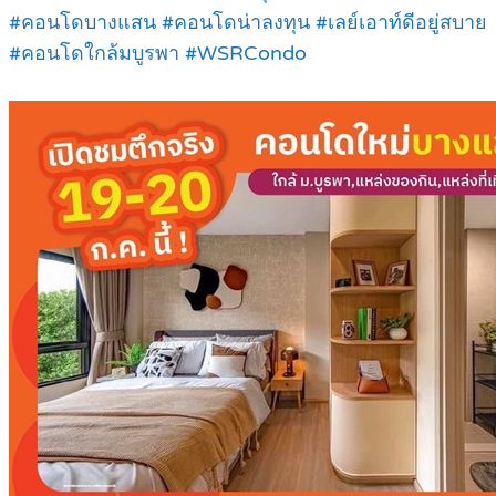
#คอนโดบางแสน #คอนโดน่าลงทุน #เลย์เอาท์ดีอยู่สบาย
#คอนโดใกล้มบูรพา #WSRCondo