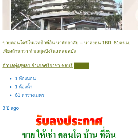
ขายคอนโดรีโนเวทบิวท์อิน น่าพักอาศัย – น่าลงทุน 1BR. 61ตร.ม.
เพียงล้านกว่า ทำเลสุดปังในแหลมฉบัง
ตำบลทุ่งสุขลา อำเภอศรีราชา ชลบุรี
Details
1
ห้องนอน
1
ห้องน้ำ
61
ตารางเมตร
3 ปี ago