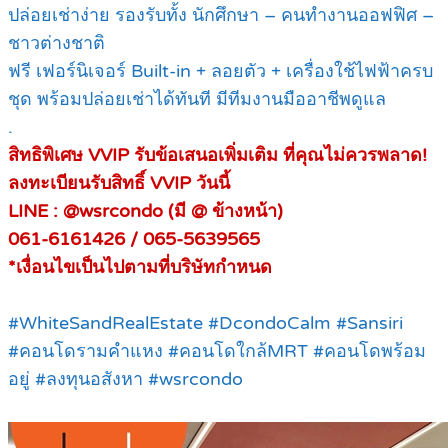
ปล่อยเช่าง่าย รองรับทั้ง นักศึกษา – คนทำงานออฟฟิศ –
ชาวต่างชาติ
ฟรี เฟอร์นิเจอร์ Built-in + ลอยตัว + เครื่องใช้ไฟฟ้าครบ
ชุด พร้อมปล่อยเช่าได้ทันที มีทีมงานมืออาชีพดูแล
.
สิทธิพิเศษ VVIP รับข้อเสนอเพิ่มเติม ที่คุณไม่ควรพลาด!
ลงทะเบียนรับสิทธิ์ VVIP วันนี้
LINE : @wsrcondo (มี @ ข้างหน้า)
061-6161426 / 065-5639565
*เงื่อนไขเป็นไปตามที่บริษัทกำหนด
#WhiteSandRealEstate #DcondoCalm #Sansiri
#คอนโดรามคำแหง #คอนโดใกล้MRT #คอนโดพร้อม
อยู่ #ลงทุนอสังหา #wsrcondo