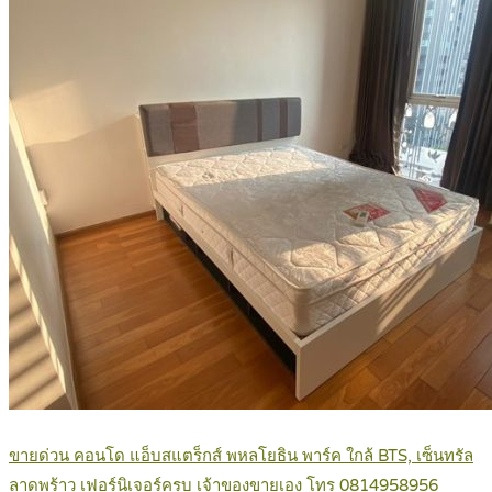
ขายด่วน คอนโด แอ็บสแตร็กส์ พหลโยธิน พาร์ค ใกล้ BTS, เซ็นทรัล
ลาดพร้าว เฟอร์นิเจอร์ครบ เจ้าของขายเอง โทร 0814958956