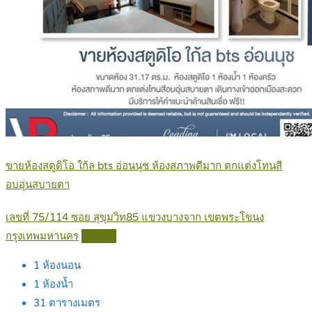
ขายห้องสตูดิโอ ใก้ล bts อ่อนนุช ห้องสภาพดีมาก ตกแต่งโทนสี
อบอุ่นสบายตา
เลขที่ 75/114 ซอย สุขุมวิท85 แขวงบางจาก เขตพระโขนง
กรุงเทพมหานคร
Details
1
ห้องนอน
1
ห้องน้ำ
31
ตารางเมตร