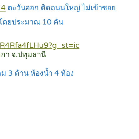
 4
ตะวันออก ติดถนนใหญ่ ไม่เข้าซอย
าโดยประมาณ 10 คัน
yR4Rfa4fLHu9?g_st=ic
กา จ.ปทุมธานี
ลม 3 ด้าน ห้องน้ำ 4 ห้อง