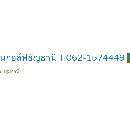
สนามกอล์ฟธัญธานี T.062-1574449
จ.ปทุมธานี