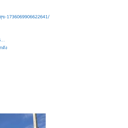
มสุข-1736069906622641/
15…
กดัง