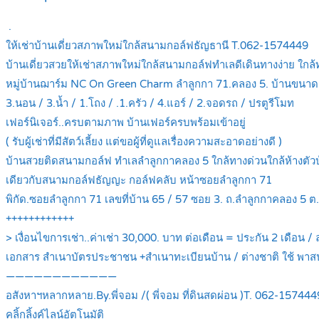
.
ให้เช่าบ้านเดี่ยวสภาพใหม่ใกล้สนามกอล์ฟธัญธานี T.062-1574449
บ้านเดี่ยวสวยให้เช่าสภาพใหม่ใกล้สนามกอล์ฟทำเลดีเดินทางง่าย ใกล้ท
หมู่บ้านฌาร์ม NC On Green Charm ลำลูกกา 71.คลอง 5. บ้านขนาด
3.นอน / 3.น้ำ / 1.โถง / .1.ครัว / 4.แอร์ / 2.จอดรถ / ปรตูรีโมท
เฟอร์นิเจอร์..ครบตามภาพ บ้านเฟอร์ครบพร้อมเข้าอยู่
( รับผู้เช่าที่มีสัตว์เลี้ยง แต่ขอผู้ที่ดูแลเรื่องความสะอาดอย่างดี )
บ้านสวยติดสนามกอล์ฟ ทำเลลำลูกกาคลอง 5 ใกล้ทางด่วนใกล้ห้างตัวบ้
เดียวกับสนามกอล์ฟธัญญะ กอล์ฟคลับ หน้าซอยลำลูกกา 71
พิกัด.ซอยลำลูกกา 71 เลขที่บ้าน 65 / 57 ซอย 3. ถ.ลำลูกกาคลอง 5 ต
++++++++++++
> เงื่อนไขการเช่า..ค่าเช่า 30,000. บาท ต่อเดือน = ประกัน 2 เดือน / ล
เอกสาร สำเนาบัตรประชาชน +สำเนาทะเบียนบ้าน / ต่างชาติ ใช้ พาส
————————————
อสังหาฯหลากหลาย.By.พี่จอม /( พี่จอม ที่ดินสดผ่อน )T. 062-157444
คลิ้กลิ้งค์ไลน์อัตโนมัติ