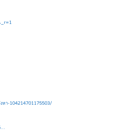
&_r=1
อสังหา-104214701175503/
45…