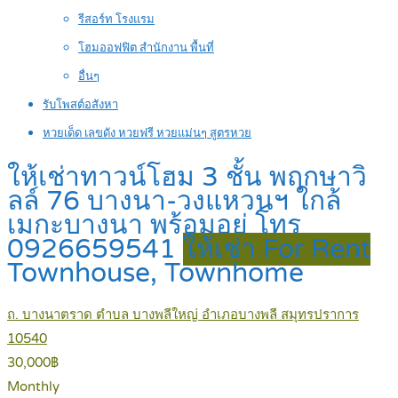
รีสอร์ท โรงแรม
โฮมออฟฟิต สำนักงาน พื้นที่
อื่นๆ
รับโพสต์อสังหา
หวยเด็ด เลขดัง หวยฟรี หวยแม่นๆ สูตรหวย
ให้เช่าทาวน์โฮม 3 ชั้น พฤกษาวิ
ลล์ 76 บางนา-วงแหวนฯ ใกล้
เมกะบางนา พร้อมอยู่ โทร
0926659541
ให้เช่า For Rent
Townhouse, Townhome
ถ. บางนาตราด ตำบล บางพลีใหญ่ อำเภอบางพลี สมุทรปราการ
10540
30,000฿
Monthly