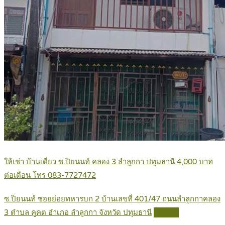
ให้เช่า บ้านเดี่ยว ซ.ปิยนนท์ คลอง 3 ลำลูกกา ปทุมธานี 4,000 บาท
ต่อเดือน โทร 083-7727472
ซ.ปิยนนท์ ซอยย่อยทหารบก 2 บ้านเลขที่ 401/47 ถนนลำลูกกาคลอง
3 ตำบล คูคต อำเภอ ลำลูกกา จังหวัด ปทุมธานี
Details