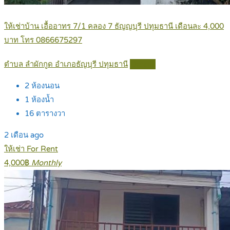
ให้เช่าบ้าน เอื้ออาทร 7/1 คลอง 7 ธัญญบุรี ปทุมธานี เดือนละ 4,000
บาท โทร 0866675297
ตำบล ลำผักกูด อำเภอธัญบุรี ปทุมธานี
Details
2
ห้องนอน
1
ห้องน้ำ
16
ตารางวา
2 เดือน ago
ให้เช่า For Rent
4,000฿
Monthly