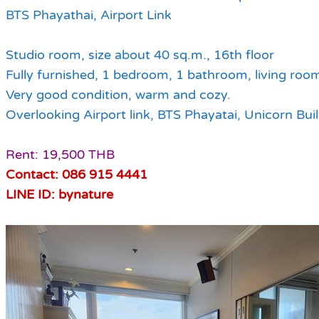
BTS Phayathai, Airport Link
Studio room, size about 40 sq.m., 16th floor
Fully furnished, 1 bedroom, 1 bathroom, living roo
Very good condition, warm and cozy.
Overlooking Airport link, BTS Phayatai, Unicorn Buil
Rent: 19,500 THB
Contact: 086 915 4441
LINE ID: bynature