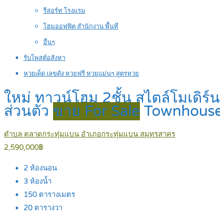
รีสอร์ท โรงแรม
โฮมออฟฟิต สำนักงาน พื้นที่
อื่นๆ
รับโพสต์อสังหา
หวยเด็ด เลขดัง หวยฟรี หวยแม่นๆ สูตรหวย
ใหม่ ทาวน์โฮม 2ชั้น สไตล์โมเดิร
ส่วนตัว
ขาย For Sale
Townhous
ตำบล ตลาดกระทุ่มแบน อำเภอกระทุ่มแบน สมุทรสาคร
2,590,000฿
2
ห้องนอน
3
ห้องน้ำ
150
ตารางเมตร
20
ตารางวา