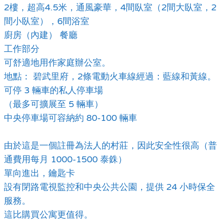
2樓，超高4.5米，通風豪華，4間臥室（2間大臥室，2
間小臥室），6間浴室
廚房（內建） 餐廳
工作部分
可舒適地用作家庭辦公室。
地點： 碧武里府，2條電動火車線經過：藍線和黃線。
可停 3 輛車的私人停車場
（最多可擴展至 5 輛車）
中央停車場可容納約 80-100 輛車
由於這是一個註冊為法人的村莊，因此安全性很高（普
通費用每月 1000-1500 泰銖）
單向進出，鑰匙卡
設有閉路電視監控和中央公共公園，提供 24 小時保全
服務。
這比購買公寓更值得。