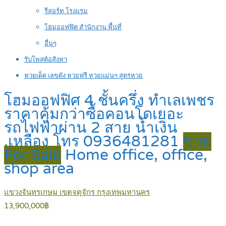
รีสอร์ท โรงแรม
โฮมออฟฟิต สำนักงาน พื้นที่
อื่นๆ
รับโพสต์อสังหา
หวยเด็ด เลขดัง หวยฟรี หวยแม่นๆ สูตรหวย
โฮมออฟฟิศ 4 ชั้นครึ่ง ทำเลเพชร
ราคาคุ้มกว่าซื้อคอนโดเยอะ
รถไฟฟ้าผ่าน 2 สาย น้ำเงิน
,เหลือง โทร 0936481281
ขาย
For Sale
Home office, office,
shop area
แขวงจันทรเกษม เขตจตุจักร กรุงเทพมหานคร
13,900,000฿