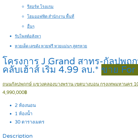
รีสอร์ท โรงแรม
โฮมออฟฟิต สำนักงาน พื้นที่
อื่นๆ
รับโพสต์อสังหา
หวยเด็ด เลขดัง หวยฟรี หวยแม่นๆ สูตรหวย
โครงการ J Grand สาทร-กัลปพฤกษ์ 
คลับเฮ้าส์ เริ่ม 4.99 ลบ.*
ขาย For 
ถนนกัลปพฤกษ์ แขวงคลองบางพราน เขตบางบอน กรุงเทพมหานคร 1
4,990,000฿
2
ห้องนอน
1
ห้องน้ำ
30
ตารางเมตร
Description