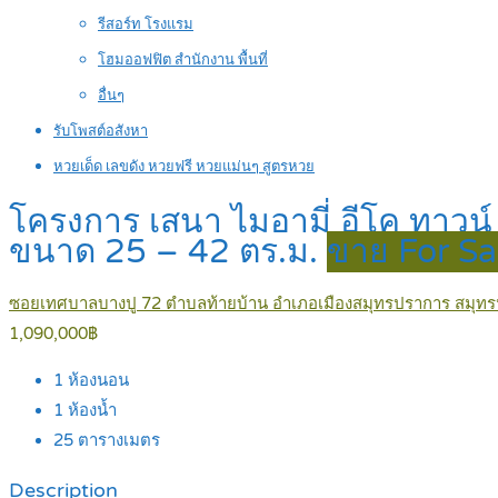
รีสอร์ท โรงแรม
โฮมออฟฟิต สำนักงาน พื้นที่
อื่นๆ
รับโพสต์อสังหา
หวยเด็ด เลขดัง หวยฟรี หวยแม่นๆ สูตรหวย
โครงการ เสนา ไมอามี่ อีโค ทาวน์
ขนาด 25 – 42 ตร.ม.
ขาย For Sa
ซอยเทศบาลบางปู 72 ตำบลท้ายบ้าน อำเภอเมืองสมุทรปราการ สมุท
1,090,000฿
1
ห้องนอน
1
ห้องน้ำ
25
ตารางเมตร
Description