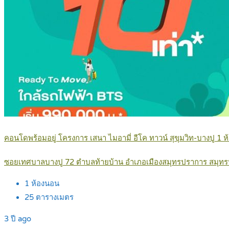
คอนโดพร้อมอยู่ โครงการ เสนา ไมอามี่ อีโค ทาวน์ สุขุมวิท-บางปู 1
ซอยเทศบาลบางปู 72 ตำบลท้ายบ้าน อำเภอเมืองสมุทรปราการ สมุท
1
ห้องนอน
25
ตารางเมตร
3 ปี ago