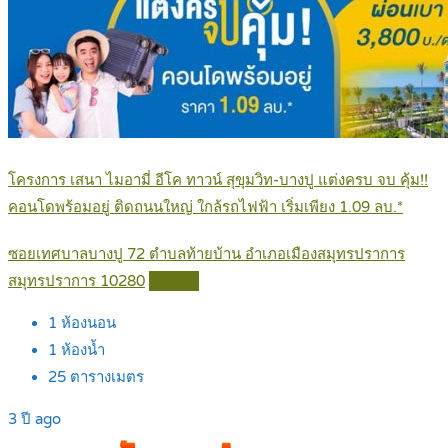
โครงการ เสนา ไมอามี่ อีโค ทาวน์ สุขุมวิท-บางปู แต่งครบ จบ คุ้ม!!
คอนโดพร้อมอยู่ ติดถนนใหญ่ ใกล้รถไฟฟ้า เริ่มเพียง 1.09 ลบ.*
ซอยเทศบาลบางปู 72 ตำบลท้ายบ้าน อำเภอเมืองสมุทรปราการ
สมุทรปราการ 10280
Details
1
ห้องนอน
1
ห้องน้ำ
25
ตารางเมตร
3 ปี ago