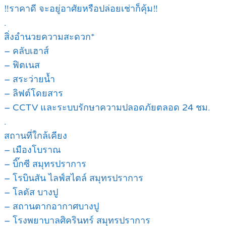
‼ราคาดี จะอยู่อาศัยหรือปล่อยเช่าก็คุ้ม‼
.
สิ่งอำนวยความสะดวก*
– คลับเฮาส์
– ฟิตเนส
– สระว่ายน้ำ
– ลิฟต์โดยสาร
– CCTV และระบบรักษาความปลอดภัยตลอด 24 ชม.
.
สถานที่ใกล้เคียง
– เมืองโบราณ
– บิ๊กซี สมุทรปราการ
– โรบินสัน ไลฟ์สไตล์ สมุทรปราการ
– โลตัส บางปู
– สถานตากอากาศบางปู
– โรงพยาบาลศิครินทร์ สมุทรปราการ