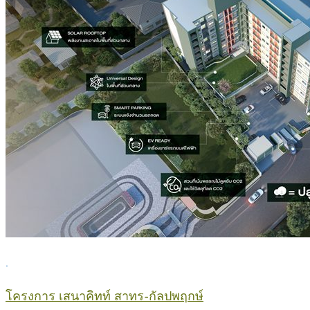
.
โครงการ เสนาคิทท์ สาทร-กัลปพฤกษ์