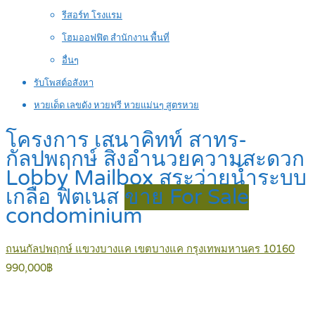
รีสอร์ท โรงแรม
โฮมออฟฟิต สำนักงาน พื้นที่
อื่นๆ
รับโพสต์อสังหา
หวยเด็ด เลขดัง หวยฟรี หวยแม่นๆ สูตรหวย
โครงการ เสนาคิทท์ สาทร-
กัลปพฤกษ์ สิ่งอำนวยความสะดวก
Lobby Mailbox สระว่ายน้ำระบบ
เกลือ ฟิตเนส
ขาย For Sale
condominium
ถนนกัลปพฤกษ์ แขวงบางแค เขตบางแค กรุงเทพมหานคร 10160
990,000฿