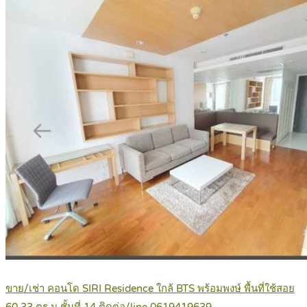
ขาย/เช่า คอนโด SIRI Residence ใกล้ BTS พร้อมพงษ์ พื้นที่ใช้สอย
60.33 ตร.ม.ชั้นที่ 14 ติดต่อ/line 0619419639