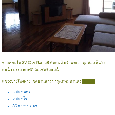
ขายคอนโด SV City Rama3 ติดแม่น้ำเจ้าพระยา ทุกห้องเห็นวิว
แม่น้ำ บรรยากาศดี ห้องชุดริมแม่น้ำ
แขวงบางโพงพาง เขตยานนาวา กรุงเทพมหานคร
Details
3
ห้องนอน
2
ห้องน้ำ
86
ตารางเมตร