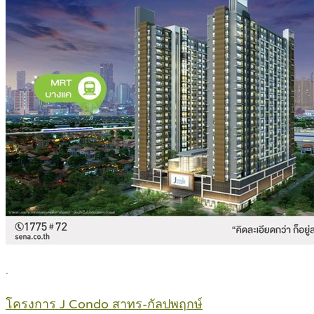
.
โครงการ J Condo สาทร-กัลปพฤกษ์