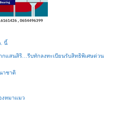
นี้
จากแสนสิริ…รีบทักลงทะเบียนรับสิทธิพิเศษด่วน
านาชาติ
น้องหมาแมว