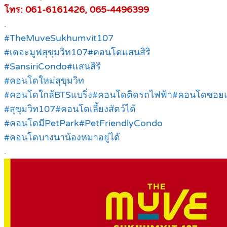
โทร: 061-6161426, 065-4496399
.
#TheMuveSukhumvit107
#เดอะมูฟสุขุมวิท107#คอนโดแสนสิริ
#SansiriCondo#แสนสิริ
#คอนโดใหม่สุขุมวิท
#คอนโดใกล้BTSแบริ่ง#คอนโดติดรถไฟฟ้า#คอนโดซอยแบ
#สุขุมวิท107#คอนโดเลี้ยงสัตว์ได้
#คอนโดมีPetPark#PetFriendlyCondo
#คอนโดบางนาน้องหมาอยู่ได้
.