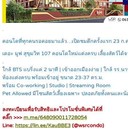
.
คอนโดที่ทุกคนรอคอยมาแล้ว…เปิดชมตึกครั้งแรก 23 ก.ค. 
เดอะ มูฟ สุขุมวิท 107 คอนโดใหม่แต่งครบ เลี้ยงสัตว์ได้
.
ใกล้ BTS แบริ่งแค่ 2 นาที | เข้าออกเมืองง่าย | ใกล้ รร.น
ห้องแต่งครบ พร้อมเข้าอยู่ ขนาด 23-37 ตร.ม.
พร้อม Co-working | Studio | Streaming Room
Pet Allowed มีโซนสัตว์เลี้ยงเฉพาะ ปลอดภัยทั้งคนและ
.
ลงทะเบียนเพื่อรับสิทธิและโปรโมชั่นพิเศษได้ที่
คลิ๊ก >>>
m.me/648090011728054
Line:
https://lin.ee/KauBBE3
(@wsrcondo)