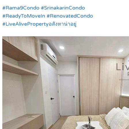
#Rama9Condo #SrinakarinCondo
#ReadyToMoveIn #RenovatedCondo
#LiveAlivePropertyอสังหาน่าอยู่