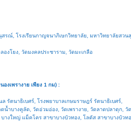
นุสรณ์, โรงเรียนกาญจนาภิเษกวิทยาลัย, มหาวิทยาลัยสวนส
คลองโยง, วัดมงคลประชาราม, วัดมะเกลือ
 หนองเพรางาย เพียง 1 กม) :
ล รัตนาธิเบศร์, โรงพยาบาลเกษมราษฎร์ รัตนาธิเบศร์,
บางคูลัด, วัดอ่วมอ่อง, วัดเพรางาย, วัดลาดปลาดุก, วัดต
บิ๊กซี บางใหญ่ แม็คโคร สาขาบางบัวทอง, โลตัส สาขาบางบัว