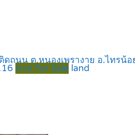
ดิน ติดถนน ต.หนองเพรางาย อ.ไทรน้
6116
ขาย For Sale
land