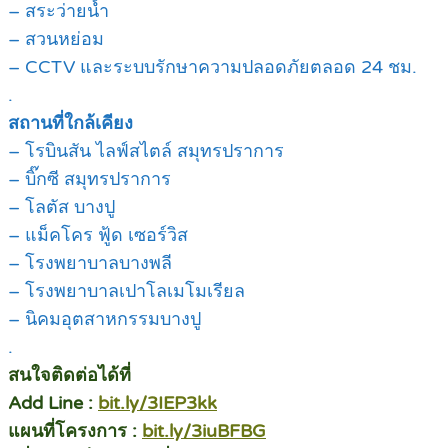
– สระว่ายน้ำ
– สวนหย่อม
– CCTV และระบบรักษาความปลอดภัยตลอด 24 ชม.
.
สถานที่ใกล้เคียง
– โรบินสัน ไลฟ์สไตล์ สมุทรปราการ
– บิ๊กซี สมุทรปราการ
– โลตัส บางปู
– แม็คโคร ฟู้ด เซอร์วิส
– โรงพยาบาลบางพลี
– โรงพยาบาลเปาโลเมโมเรียล
– นิคมอุตสาหกรรมบางปู
.
สนใจติดต่อได้ที่
Add Line :
bit.ly/3IEP3kk
แผนที่โครงการ :
bit.ly/3iuBFBG