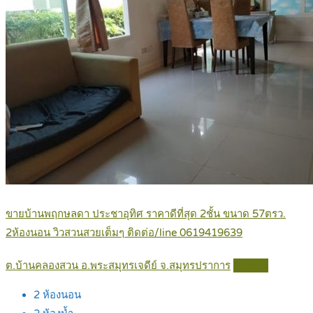
ขายบ้านพฤกษลดา ประชาอุทิศ ราคาดีที่สุด 2ชั้น ขนาด 57ตรว.
2ห้องนอน วิวสวนสวยเต็มๆ ติดต่อ/line 0619419639
ต.บ้านคลองสวน อ.พระสมุทรเจดีย์ จ.สมุทรปราการ
Details
2
ห้องนอน