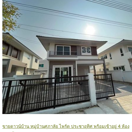
ขายดาวน์บ้าน หมู่บ้านศุภาลัย ไพร์ด ประชาอุทิศ พร้อมเข้าอยู่ 4 ห้อง