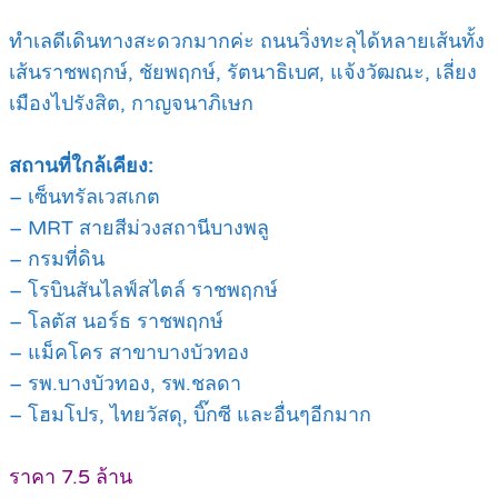
ทำเลดีเดินทางสะดวกมากค่ะ ถนนวิ่งทะลุได้หลายเส้นทั้ง
เส้นราชพฤกษ์, ชัยพฤกษ์, รัตนาธิเบศ, แจ้งวัฒณะ, เลี่ยง
เมืองไปรังสิต, กาญจนาภิเษก
สถานที่ใกล้เคียง:
– เซ็นทรัลเวสเกต
– MRT สายสีม่วงสถานีบางพลู
– กรมที่ดิน
– โรบินสันไลฟ์สไตล์ ราชพฤกษ์
– โลตัส นอร์ธ ราชพฤกษ์
– แม็คโคร สาขาบางบัวทอง
– รพ.บางบัวทอง, รพ.ชลดา
– โฮมโปร, ไทยวัสดุ, บิ๊กซี และอื่นๆอีกมาก
ราคา 7.5 ล้าน