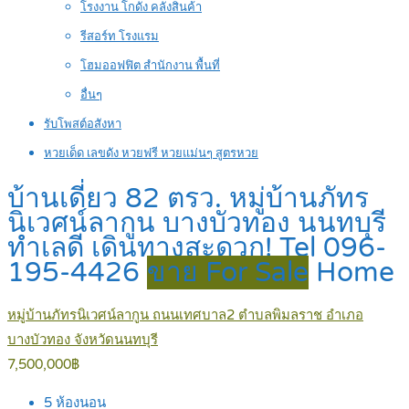
โรงงาน โกดัง คลังสินค้า
รีสอร์ท โรงแรม
โฮมออฟฟิต สำนักงาน พื้นที่
อื่นๆ
รับโพสต์อสังหา
หวยเด็ด เลขดัง หวยฟรี หวยแม่นๆ สูตรหวย
บ้านเดี่ยว 82 ตรว. หมู่บ้านภัทร
นิเวศน์ลากูน บางบัวทอง นนทบุรี
ทำเลดี เดินทางสะดวก! Tel 096-
195-4426
ขาย For Sale
Home
หมู่บ้านภัทรนิเวศน์ลากูน ถนนเทศบาล2 ตำบลพิมลราช อำเภอ
บางบัวทอง จังหวัดนนทบุรี
7,500,000฿
5
ห้องนอน