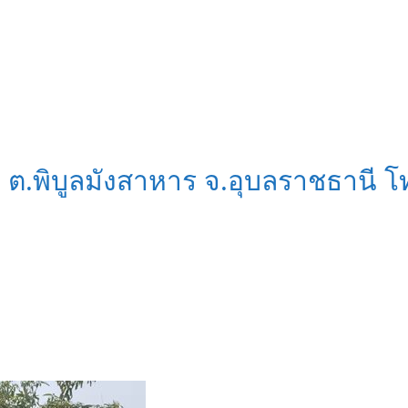
้อม ต.พิบูลมังสาหาร จ.อุบลราชธา