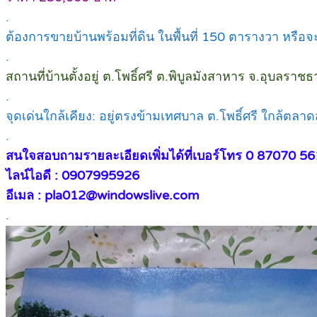
.
ต้องการขายบ้านพร้อมที่ดิน ในพื้นที่ 150 ตารางวา หรือจะเ
.
สถานที่บ้านตั้งอยู่ ต.โพธิ์ศรี ต.พิบูลมังสาหาร จ.อุบลราชธ
.
จุดเด่นใกล้เคียง: อยู่ตรงข้ามเทศบาล ต.โพธิ์ศรี ใกล้ต
.
สนใจสอบถามรายละเอียดเพิ่มได้ที่เบอร์โทร 0 87070 561
ไลน์ไอดี : 0907995926
อีเมล : pla012@windowslive.com
.