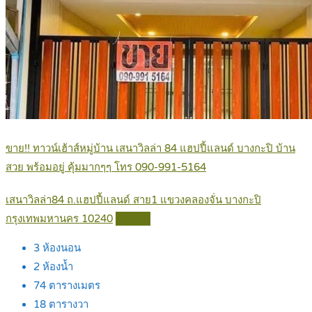
ขาย!! ทาวน์เฮ้าส์หมู่บ้าน เสนาวิลล่า 84 แฮปปี้แลนด์ บางกะปิ บ้าน
สวย พร้อมอยู่ คุ้มมากๆๆ โทร 090-991-5164
เสนาวิลล่า84 ถ.แฮปปี้แลนด์ สาย1 แขวงคลองจั่น บางกะปิ
กรุงเทพมหานคร 10240
Details
3
ห้องนอน
2
ห้องน้ำ
74
ตารางเมตร
18
ตารางวา