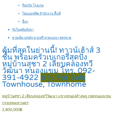
รีสอร์ท โรงแรม
โฮมออฟฟิต สำนักงาน พื้นที่
อื่นๆ
รับโพสต์อสังหา
หวยเด็ด เลขดัง หวยฟรี หวยแม่นๆ สูตรหวย
คุ้มที่สุดในย่านนี้! ทาวน์เฮ้าส์ 3
ชั้น พร้อมครัวเบเกอรี่สุดปัง
หมู่บ้านสุชา 2 เลียบคลองทวี
วัฒนา หนองแขม โทร. 092-
391-4922
ขาย For Sale
Townhouse, Townhome
หมู่บ้านสุชา 2 เลียบคลองทวีวัฒนา แขวงหนองค้างพลู เขตหนองแขม
กรุงเทพมหานคร
2,800,000฿