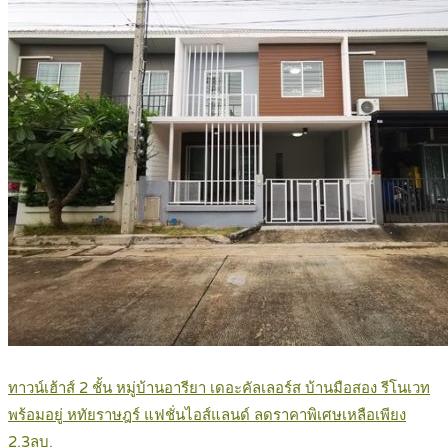
ทาวน์เฮ้าส์ 2 ชั้น หมู่บ้านอารียา เดอะคัลเลอร์ส บ้านมือสอง รีโนเวท
พร้อมอยู่ หทัยราษฎร์ แฟชั่นไอส์แลนด์ ลดราคาพิเศษเหลือเพียง
2.3ลบ.