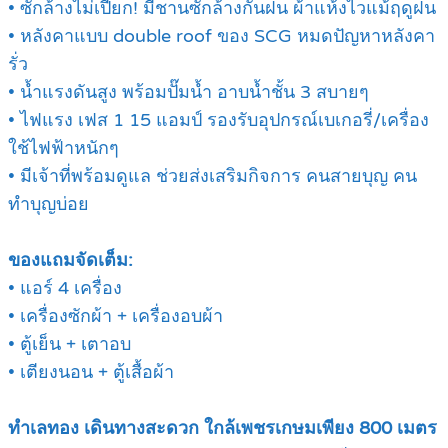
• ซักล้างไม่เปียก! มีชานซักล้างกันฝน ผ้าแห้งไวแม้ฤดูฝน
• หลังคาแบบ double roof ของ SCG หมดปัญหาหลังคา
รั่ว
• น้ำแรงดันสูง พร้อมปั๊มน้ำ อาบน้ำชั้น 3 สบายๆ
• ไฟแรง เฟส 1 15 แอมป์ รองรับอุปกรณ์เบเกอรี่/เครื่อง
ใช้ไฟฟ้าหนักๆ
• มีเจ้าที่พร้อมดูแล ช่วยส่งเสริมกิจการ คนสายบุญ คน
ทำบุญบ่อย
ของแถมจัดเต็ม:
• แอร์ 4 เครื่อง
• เครื่องซักผ้า + เครื่องอบผ้า
• ตู้เย็น + เตาอบ
• เตียงนอน + ตู้เสื้อผ้า
ทำเลทอง เดินทางสะดวก ใกล้เพชรเกษมเพียง 800 เมตร