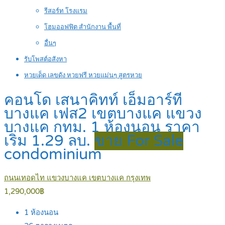
รีสอร์ท โรงแรม
โฮมออฟฟิต สำนักงาน พื้นที่
อื่นๆ
รับโพสต์อสังหา
หวยเด็ด เลขดัง หวยฟรี หวยแม่นๆ สูตรหวย
คอนโด เสนาคิทท์ เอ็มอาร์ที
บางแค เฟส2 เขตบางแค แขวง
บางแค กทม. 1 ห้องนอน ราคา
เริ่ม 1.29 ลบ.
ขาย For Sale
condominium
ถนนเทอดไท แขวงบางแค เขตบางแค กรุงเทพ
1,290,000฿
1
ห้องนอน