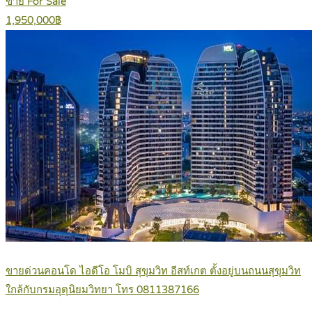
ขาย For Sale
1,950,000฿
ขายด่วนคอนโด ไอดีโอ โมบิ สุขุมวิท อีสท์เกต ตั้งอยู่บนถนนสุขุมวิท
ใกล้กับกรมอุตุนิยมวิทยา โทร 0811387166