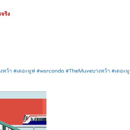
จริง
างหว้า #เดอะมูฟ #wsrcondo #TheMuveบางหว้า #เดอะม