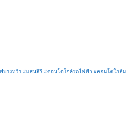
ูฟบางหว้า #แสนสิริ #คอนโดใกล้รถไฟฟ้า #คอนโดใกล้ม