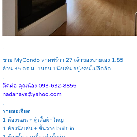
.
ขาย MyCondo ลาดพร้าว 27 เจ้าของขายเอง 1.85
ล้าน 35 ตร.ม. 1นอน 1นั่งเล่น อยู่2คนไม่อึดอัด
.
ติดต่อ คุณน้อง 093-632-8855
nadanays@yahoo.com
.
รายละเอียด
1 ห้องนอน + ตู้เสื้อผ้าใหญ่
1 ห้องนั่งเล่น + ชั้นวาง built-in