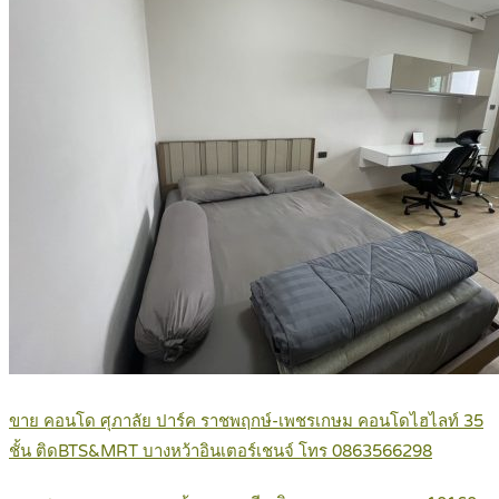
ขาย คอนโด ศุภาลัย ปาร์ค ราชพฤกษ์-เพชรเกษม คอนโดไฮไลท์ 35
ชั้น ติดBTS&MRT บางหว้าอินเตอร์เชนจ์ โทร 0863566298