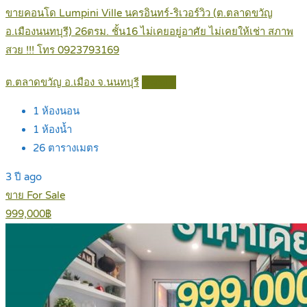
ขายคอนโด Lumpini Ville นครอินทร์-ริเวอร์วิว (ต.ตลาดขวัญ
อ.เมืองนนทบุรี) 26ตรม. ชั้น16 ไม่เคยอยู่อาศัย ไม่เคยให้เช่า สภาพ
สวย !!! โทร 0923793169
ต.ตลาดขวัญ อ.เมือง จ.นนทบุรี
Details
1
ห้องนอน
1
ห้องน้ำ
26
ตารางเมตร
3 ปี ago
ขาย For Sale
999,000฿