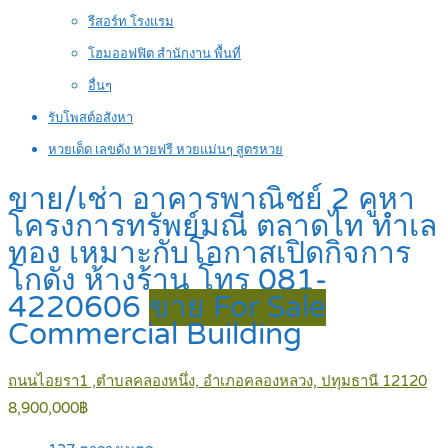
รีสอร์ท โรงแรม
โฮมออฟฟิต สำนักงาน พื้นที่
อื่นๆ
รับโพสต์อสังหา
หวยเด็ด เลขดัง หวยฟรี หวยแม่นๆ สูตรหวย
ขาย/เช่า อาคารพาณิชย์ 2 คูหา
โครงการทรัพย์มณี ตลาดไท ทำเล
ทอง เหมาะกับโอกาสเปิดกิจการ
โกดัง ห้างร้าน โทร 081-
4220606
ขาย For Sale
Commercial Building
ถนนไอยรา1 ,ตำบลคลองหนึ่ง, อำเภอคลองหลวง, ปทุมธานี 12120
8,900,000฿