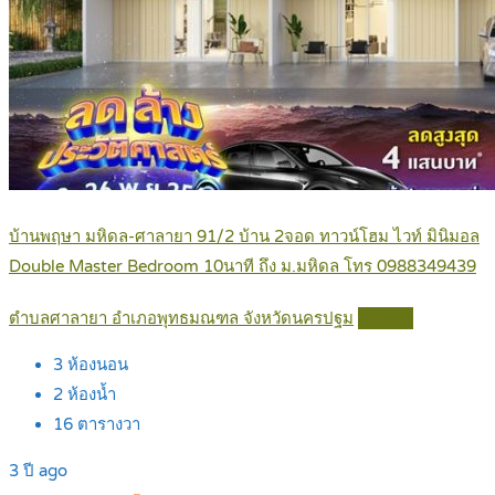
บ้านพฤษา มหิดล-ศาลายา 91/2 บ้าน 2จอด ทาวน์โฮม ไวท์ มินิมอล
Double Master Bedroom 10นาที ถึง ม.มหิดล โทร 0988349439
ตำบลศาลายา อำเภอพุทธมณฑล จังหวัดนครปฐม
Details
3
ห้องนอน
2
ห้องน้ำ
16
ตารางวา
3 ปี ago