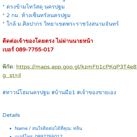
* ตรงข้ามไทวัสดุ นครปฐม
* 2 กม. ห้างเซ็นทรัลนครปฐม
* ใกล้ ม.ศิลปากร วิทยาเขตพระราชวังสนามจันทร์
ติดต่อเจ้าของโดยตรง ไม่ผ่านนายหน้า
เบอร์ 089-7755-017
พิกัด:
https://maps.app.goo.gl/kzmFti1cPKqP3T4e8
g_st=il
#ทาวน์โฮมนครปฐม #บ้านมือ1 #เจ้าของขายเอง
Details
Name / สนใจติดต่อได้ที่คุณ:
หลิน
เบอร์โทร:
0897755017