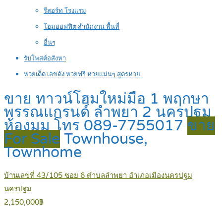
รีสอร์ท โรงแรม
โฮมออฟฟิต สำนักงาน พื้นที่
อื่นๆ
รับโพสต์อสังหา
หวยเด็ด เลขดัง หวยฟรี หวยแม่นๆ สูตรหวย
ขาย ทาวน์โฮมใหม่มือ 1 พฤกษา
พรรณแกรนด์ ลำพยา 2 นครปฐม
ห้องมุม โทร 089-7755017
ขาย
For Sale
Townhouse,
Townhome
บ้านเลขที่ 43/105 ซอย 6 ตำบลลำพยา อำเภอเมืองนครปฐม
นครปฐม
2,150,000฿