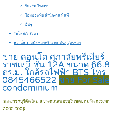
รีสอร์ท โรงแรม
โฮมออฟฟิต สำนักงาน พื้นที่
อื่นๆ
รับโพสต์อสังหา
หวยเด็ด เลขดัง หวยฟรี หวยแม่นๆ สูตรหวย
ขาย คอนโด ศุภาลัยพรีเมียร์
ราชเทวี ชั้น 12A ขนาด 66.8
ตร.ม. ใกล้รถไฟฟ้า BTS โทร
0845466522
ขาย For Sale
condominium
ถนนเพชรบุรีตัดใหม่ แขวงถนนเพชรบุรี เขตปทุมวัน กรุงเทพ
7,000,000฿