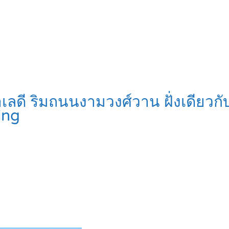
เลดี ริมถนนงามวงศ์วาน ฝั่งเดีย
ing