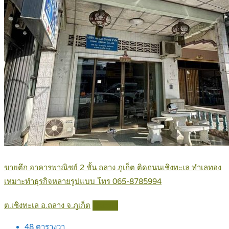
ขายตึก อาคารพาณิชย์ 2 ชั้น ถลาง ภูเก็ต ติดถนนเชิงทะเล ทำเลทอง
เหมาะทำธุรกิจหลายรูปแบบ โทร 065-8785994
ต.เชิงทะเล อ.ถลาง จ.ภูเก็ต
Details
48
ตารางวา