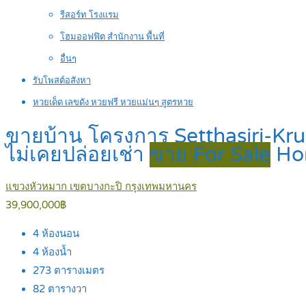
รีสอร์ท โรงแรม
โฮมออฟฟิต สำนักงาน พื้นที่
อื่นๆ
รับโพสต์อสังหา
หวยเด็ด เลขดัง หวยฟรี หวยแม่นๆ สูตรหวย
ขายบ้าน โครงการ Setthasiri-Kr
ไม่เคยปล่อยเช่า
ขาย For Sale
Ho
แขวงหัวหมาก เขตบางกะปิ กรุงเทพมหานคร
39,900,000฿
4
ห้องนอน
4
ห้องน้ำ
273
ตารางเมตร
82
ตารางวา