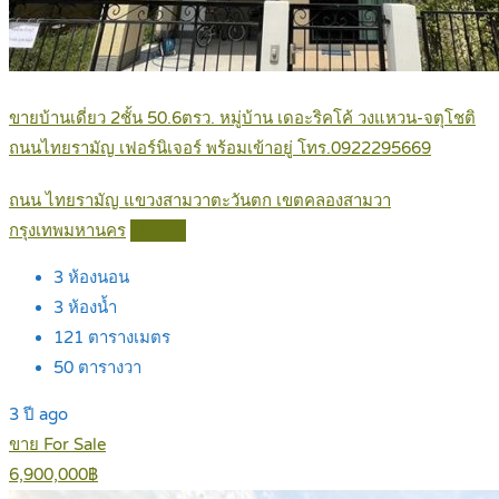
ขายบ้านเดี่ยว 2ชั้น 50.6ตรว. หมู่บ้าน เดอะริคโค้ วงแหวน-จตุโชติ
ถนนไทยรามัญ เฟอร์นิเจอร์ พร้อมเข้าอยู่ โทร.0922295669
ถนน ไทยรามัญ แขวงสามวาตะวันตก เขตคลองสามวา
กรุงเทพมหานคร
Details
3
ห้องนอน
3
ห้องน้ำ
121
ตารางเมตร
50
ตารางวา
3 ปี ago
ขาย For Sale
6,900,000฿