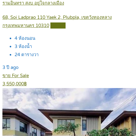
รามอินทรา สงบ อยู่ใจกลางเมือง
68, Soi Ladprao 110 Yaek 2, Plubpla, เขตวังทองหลาง
กรุงเทพมหานคร 10310
Details
4
ห้องนอน
3
ห้องน้ำ
24
ตารางวา
3 ปี ago
ขาย For Sale
3,550,000฿