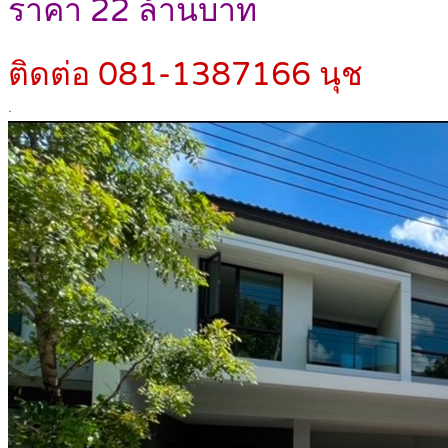
ราคา 22 ล้านบาท
ติดต่อ 081-1387166 นุช
.