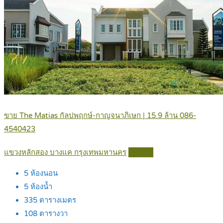
ขาย The Matias กัลปพฤกษ์-กาญจนาภิเษก | 15.9 ล้าน 086-
4540423
แขวงหลักสอง บางแค กรุงเทพมหานคร
Details
5
ห้องนอน
5
ห้องน้ำ
335
ตารางเมตร
108
ตารางวา