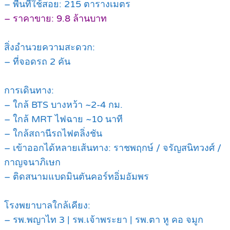
– พื้นที่ใช้สอย: 215 ตารางเมตร
– ราคาขาย: 9.8 ล้านบาท
สิ่งอำนวยความสะดวก:
– ที่จอดรถ 2 คัน
การเดินทาง:
– ใกล้ BTS บางหว้า ~2-4 กม.
– ใกล้ MRT ไฟฉาย ~10 นาที
– ใกล้สถานีรถไฟตลิ่งชัน
– เข้าออกได้หลายเส้นทาง: ราชพฤกษ์ / จรัญสนิทวงศ์ /
กาญจนาภิเษก
– ติดสนามแบดมินตันคอร์ทอิ่มอัมพร
โรงพยาบาลใกล้เคียง:
– รพ.พญาไท 3 | รพ.เจ้าพระยา | รพ.ตา หู คอ จมูก