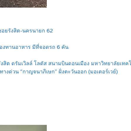
 ซอยรังสิต-นครนายก 62
 ห้องทานอาหาร มีที่จอดรถ 6 คัน
ียร์รังสิต ดรัมเวิลล์ โลตัส สนามบินดอนเมือง มหาวิทยาลัย
นทางด่วน “กาญจนาภิเษก” ฝั่งตะวันออก (มอเตอร์เวย์)