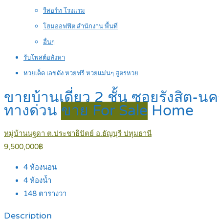
รีสอร์ท โรงแรม
โฮมออฟฟิต สำนักงาน พื้นที่
อื่นๆ
รับโพสต์อสังหา
หวยเด็ด เลขดัง หวยฟรี หวยแม่นๆ สูตรหวย
ขายบ้านเดี่ยว 2 ชั้น ซอยรังสิต-นค
ทางด่วน
ขาย For Sale
Home
หมู่บ้านนฐดา ต.ประชาธิปัตย์ อ.ธัญบุรี ปทุมธานี
9,500,000฿
4
ห้องนอน
4
ห้องน้ำ
148
ตารางวา
Description