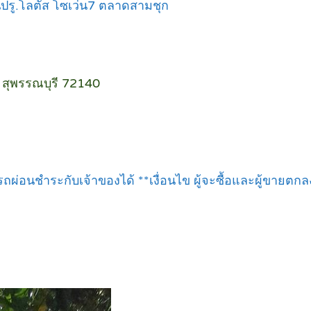
ปรู.โลตัส โซเว่น7 ตลาดสามชุก
์ สุพรรณบุรี 72140
่อนชำระกับเจ้าของได้ **เงื่อนไข ผู้จะซื้อและผู้ขายตก