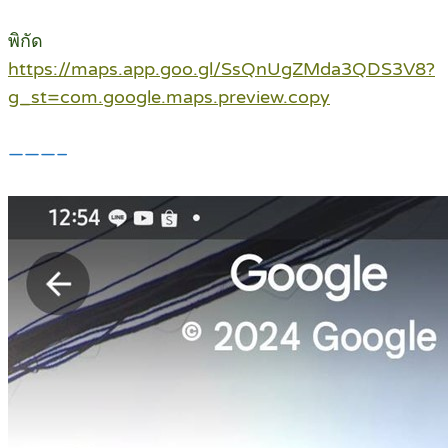
พิกัด
https://maps.app.goo.gl/SsQnUgZMda3QDS3V8?
g_st=com.google.maps.preview.copy
———–