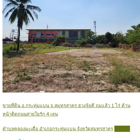
ขายที่ดิน อ.กระทุ่มแบน จ.สมุทรสาคร ฮวงจุ้ยดี ถมแล้ว 1 ไร่ ด้าน
หน้าติดถนนสายใยรัก 4 เลน
ตำบลคลองมะเดื่อ อำเภอกระทุ่มแบน จังหวัดสมุทรสาคร
Details