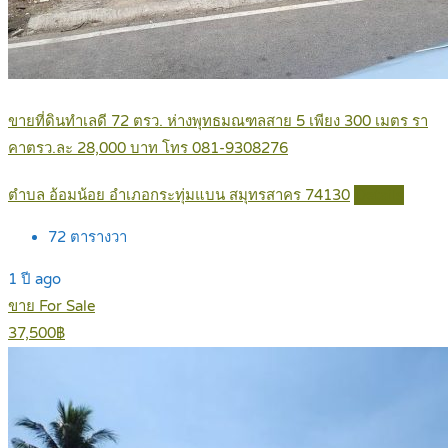
ขายที่ดินทำเลดี 72 ตรว. ห่างพุทธมณฑลสาย 5 เพียง 300 เมตร รา
คาตรว.ละ 28,000 บาท โทร 081-9308276
ตำบล อ้อมน้อย อำเภอกระทุ่มแบน สมุทรสาคร 74130
Details
72
ตารางวา
1 ปี ago
ขาย For Sale
37,500฿