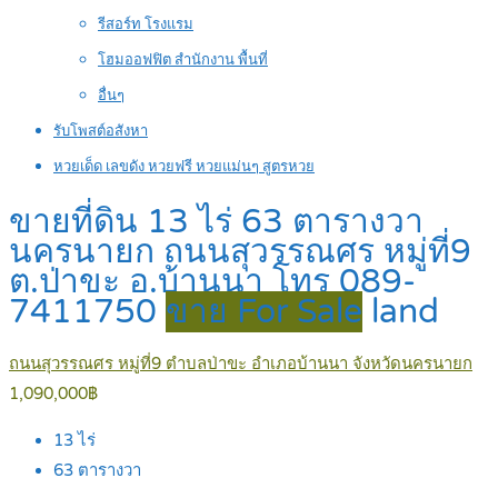
รีสอร์ท โรงแรม
โฮมออฟฟิต สำนักงาน พื้นที่
อื่นๆ
รับโพสต์อสังหา
หวยเด็ด เลขดัง หวยฟรี หวยแม่นๆ สูตรหวย
ขายที่ดิน 13 ไร่ 63 ตารางวา
นครนายก ถนนสุวรรณศร หมู่ที่9
ต.ป่าขะ อ.บ้านนา โทร 089-
7411750
ขาย For Sale
land
ถนนสุวรรณศร หมู่ที่9 ตำบลป่าขะ อำเภอบ้านนา จังหวัดนครนายก
1,090,000฿
13
ไร่
63
ตารางวา