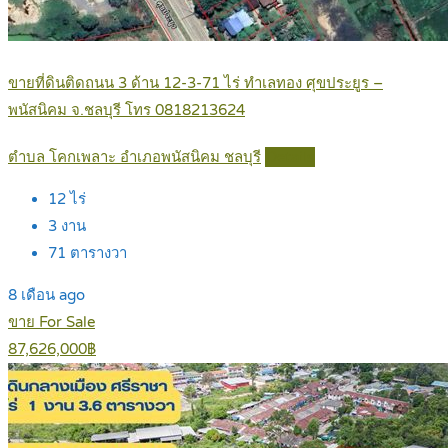
ขายที่ดินติดถนน 3 ด้าน 12-3-71 ไร่ ทำเลทอง ศุขประยูร –
พนัสนิคม จ.ชลบุรี โทร 0818213624
ตำบล โคกเพลาะ อำเภอพนัสนิคม ชลบุรี
Details
12
ไร่
3
งาน
71
ตารางวา
8 เดือน ago
ขาย For Sale
87,626,000฿