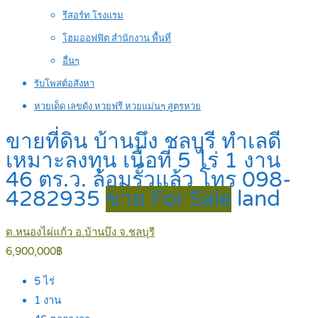
รีสอร์ท โรงแรม
โฮมออฟฟิต สำนักงาน พื้นที่
อื่นๆ
รับโพสต์อสังหา
หวยเด็ด เลขดัง หวยฟรี หวยแม่นๆ สูตรหวย
ขายที่ดิน บ้านบึง ชลบุรี ทำเลดี
เหมาะลงทุน เนื้อที่ 5 ไร่ 1 งาน
46 ตร.ว. ล้อมรั้วแล้ว โทร 098-
4282935
ขาย For Sale
land
ต.หนองไผ่แก้ว อ.บ้านบึง จ.ชลบุรี
6,900,000฿
5
ไร่
1
งาน