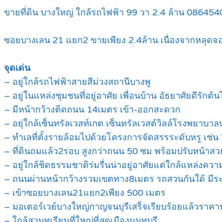
ขายที่ดิน บางใหญ่ ใกล้รถไฟฟ้า 99 วา 2.4 ล้าน 08645
ซอยบางเลน 21 แยก2 ขายเพียง 2.4ล้าน เนื่องจากหลุดจอ
จุดเด่น
– อยู่ใกล้รถไฟฟ้าสายสีม่วงสถานีบางพู
– อยู่ในแหล่งชุมชนที่อยู่อาศัย เพื่อนบ้าน อัธยาศัยดีรักต้น
– มีหน้ากว้างติดถนน 14เมตร เข้า-ออกสะดวก
– อยุ่ใกล้เซ็นทรัลเวสท์เกต เซ็นทรัลเวสต์วิลล์โรงพยา
– ทำเลที่ตั้งรายล้อมไปด้วยโครงการจัดสรรระดับหรู เช่น
– ที่ดินถมแล้ว2รอบ สูงกว่าถนน 50 ซม พร้อมปรับหน้าสว
– อยู่ใกล้ชิดธรรมชาติร่มรื่นน่าอยู่อาศัยแต่ใกล้แหล่งควา
– ถนนผ่านหน้ากว้างรวมเขตทาง8เมตร รถสวนกันใด้ มี
– เข้าซอยบางเลน21แยก2เพียง 500 เมตร
– มอเตอร์เวย์บางใหญ่กาญจนบุรีเสร็จเรียบร้อยแล้วราคา
– ใกล้สวนทุเรียนที่ใหญ่ที่สุดเมืองนนทบุรี