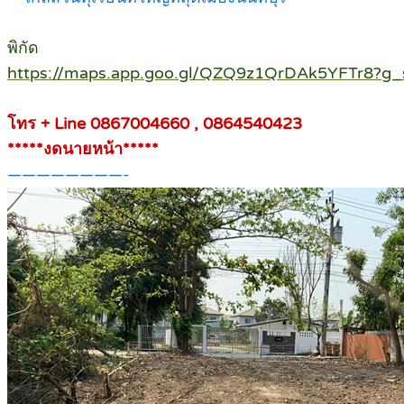
พิกัด
https://maps.app.goo.gl/QZQ9z1QrDAk5YFTr8?g_
โทร + Line 0867004660 , 0864540423
*****งดนายหน้า*****
————————-