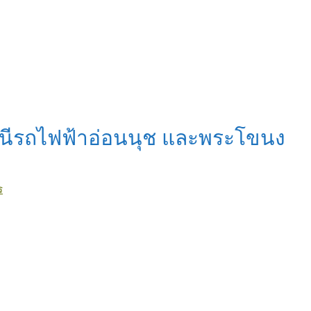
ถานีรถไฟฟ้าอ่อนนุช และพระโขนง
ร