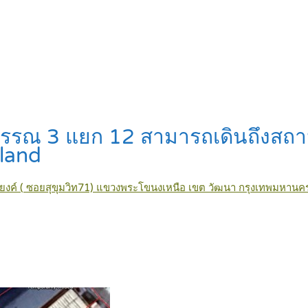
สุวรรณ 3 แยก 12 สามารถเดินถึงส
land
งค์ ( ซอยสุขุมวิท71) แขวงพระโขนงเหนือ เขต วัฒนา กรุงเทพมหานค