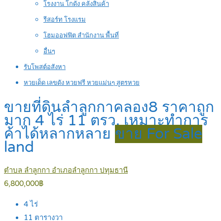
โรงงาน โกดัง คลังสินค้า
รีสอร์ท โรงแรม
โฮมออฟฟิต สำนักงาน พื้นที่
อื่นๆ
รับโพสต์อสังหา
หวยเด็ด เลขดัง หวยฟรี หวยแม่นๆ สูตรหวย
ขายที่ดินลำลูกกาคลอง8 ราคาถูก
มาก 4 ไร่ 11 ตรว. เหมาะทำการ
ค้าได้หลากหลาย
ขาย For Sale
land
ตำบล ลำลูกกา อำเภอลำลูกกา ปทุมธานี
6,800,000฿
4
ไร่
11
ตารางวา