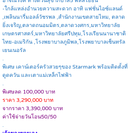
อาจณรงค์ ทางด่วนสุขาภิบาล5 พหลโยธิน
-ใกล้แหล่งอำนวยความสะดวก อาทิ แฟชั่นไอซ์แลนด์
,เพลินนารี่มอลล์วัชรพล ,สำนักงานเขตสายไหม, ตลาด
ยิ่งเจริญ,ตลาดถนอมมิตร,ตลาดวงศกร,มหาวิทยาลัย
เกษตรศาสตร์,มหาวิทยาลัยศรีปทุม,โรงเรียนนานาชาติ
ไทย-อเมริกัน ,โรงพยาบาลภูมิพล,โรงพยาบาลเซ็นทรัล
เยนเนอรัล
.
พิเศษ เคาน์เตอร์ครัวสวยๆของ Starmark พร้อมติดตั้งที่
ดูดควัน และเตาแม่เหล็กไฟฟ้า
.
พิเศษลด 100,000 บาท
ราคา 3,290,000 บาท
จากราคา 3,390,000 บาท
ค่าใช้จ่ายวันโอน50/50
.