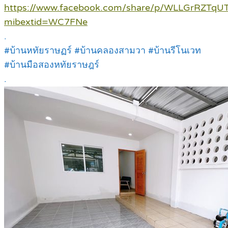
https://www.facebook.com/share/p/WLLGrRZTqUT
mibextid=WC7FNe
.
#บ้านหทัยราษฏร์ #บ้านคลองสามวา #บ้านรีโนเวท
#บ้านมือสองหทัยราษฎร์
.