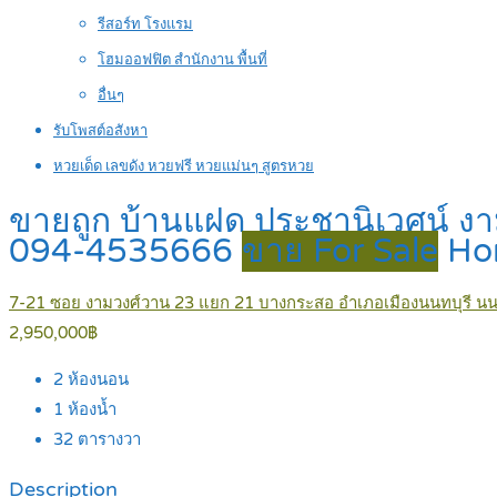
รีสอร์ท โรงแรม
โฮมออฟฟิต สำนักงาน พื้นที่
อื่นๆ
รับโพสต์อสังหา
หวยเด็ด เลขดัง หวยฟรี หวยแม่นๆ สูตรหวย
ขายถูก บ้านแฝด ประชานิเวศน์ งา
094-4535666
ขาย For Sale
Ho
7-21 ซอย งามวงศ์วาน 23 แยก 21 บางกระสอ อำเภอเมืองนนทบุรี นนท
2,950,000฿
2
ห้องนอน
1
ห้องน้ำ
32
ตารางวา
Description