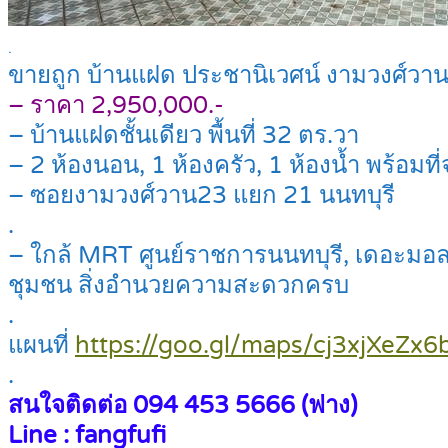
.
ขายถูก บ้านแฝด ประชานิเวศน์ งามวงศ์วาน พ
– ราคา 2,950,000.-
– บ้านแฝดชั้นเดียว พื้นที่ 32 ตร.วา
– 2 ห้องนอน, 1 ห้องครัว, 1 ห้องน้ำ พร้อมท
– ซอยงามวงศ์วาน23 แยก 21 นนทบุรี
.
– ใกล้ MRT ศูนย์ราชการนนทบุรี, เดอะมอลล
ชุมชน สิ่งอำนวยความสะดวกครบ
.
แผนที่
https://goo.gl/maps/cj3xjXeZx
.
สนใจติดต่อ 094 453 5666 (ฟาง)
Line : fangfufi