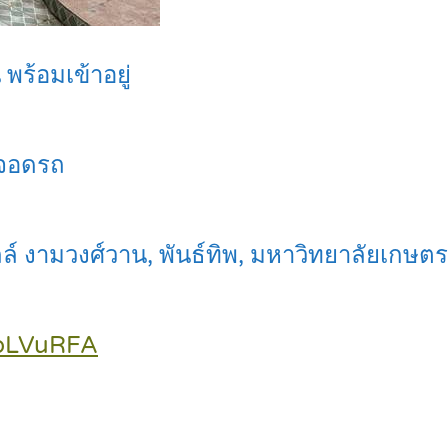
ร้อมเข้าอยู่
ี่จอดรถ
์ งามวงศ์วาน, พันธ์ทิพ, มหาวิทยาลัยเกษตร
6bLVuRFA